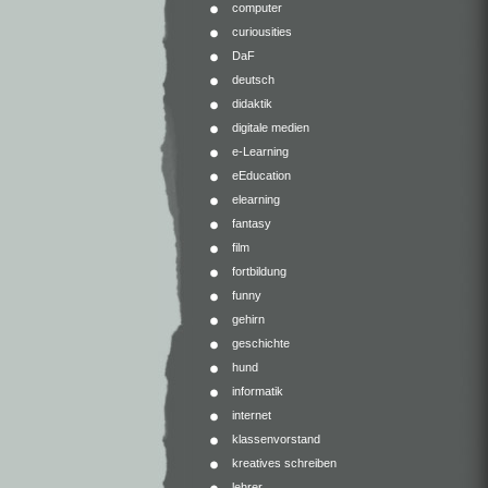
computer
curiousities
DaF
deutsch
didaktik
digitale medien
e-Learning
eEducation
elearning
fantasy
film
fortbildung
funny
gehirn
geschichte
hund
informatik
internet
klassenvorstand
kreatives schreiben
lehrer