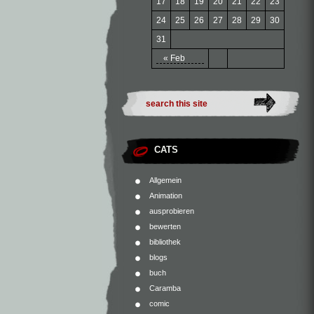
17
18
19
20
21
22
23
24
25
26
27
28
29
30
31
« Feb
CATS
Allgemein
Animation
ausprobieren
bewerten
bibliothek
blogs
buch
Caramba
comic