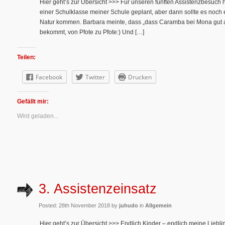
Hier geht’s zur Übersicht >>> Für unseren fünften Assistenzbesuch h
einer Schulklasse meiner Schule geplant, aber dann sollte es noc
Natur kommen. Barbara meinte, dass „dass Caramba bei Mona gut a
bekommt, von Pfote zu Pfote:) Und […]
Teilen:
Facebook
Twitter
Drucken
Gefällt mir:
Wird geladen...
3. Assistenzeinsatz
Posted: 28th November 2018 by
juhudo
in
Allgemein
Hier geht’s zur Übersicht >>> Endlich Kinder – endlich meine Lieblin