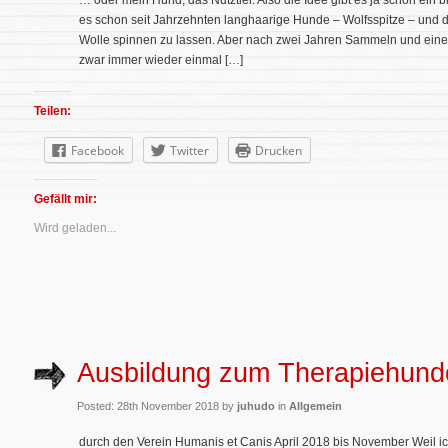
… oder mein Hund, das Nutztier. Also die Idee gibt es ja schon ein b
es schon seit Jahrzehnten langhaarige Hunde – Wolfsspitze – und 
Wolle spinnen zu lassen. Aber nach zwei Jahren Sammeln und einem
zwar immer wieder einmal […]
Teilen:
Facebook
Twitter
Drucken
Gefällt mir:
Wird geladen...
Ausbildung zum Therapiehun
Posted: 28th November 2018 by
juhudo
in
Allgemein
durch den Verein Humanis et Canis April 2018 bis November Weil 