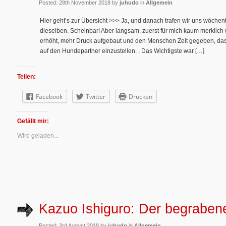
Posted: 28th November 2018 by
juhudo
in
Allgemein
Hier geht’s zur Übersicht >>> Ja, und danach trafen wir uns wöche
dieselben. Scheinbar! Aber langsam, zuerst für mich kaum merklich
erhöht, mehr Druck aufgebaut und den Menschen Zeit gegeben, da
auf den Hundepartner einzustellen. , Das Wichtigste war […]
Teilen:
Facebook
Twitter
Drucken
Gefällt mir:
Wird geladen...
Kazuo Ishiguro: Der begraben
Posted: 3rd August 2018 by
juhudo
in
Allgemein