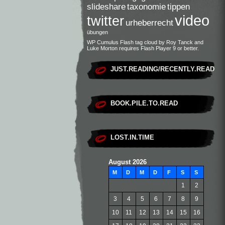
slideshare
taxonomie
tippen
video
twitter
urheberrecht
übungen
WP Cumulus Flash tag cloud by
Roy Tanck
and
Luke Morton
requires
Flash Player
9 or better.
JUST.READING/RECENTLY.READ
BOOK.PILE.TO.READ
LOST.IN.TIME
August 2026
M
D
M
D
F
S
S
1
2
3
4
5
6
7
8
9
10
11
12
13
14
15
16