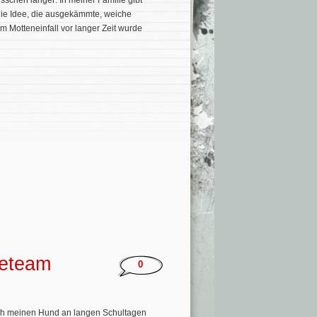
isschen länger: In meiner Familie gibt
die Idee, die ausgekämmte, weiche
 Motteneinfall vor langer Zeit wurde
deteam
0
ich meinen Hund an langen Schultagen