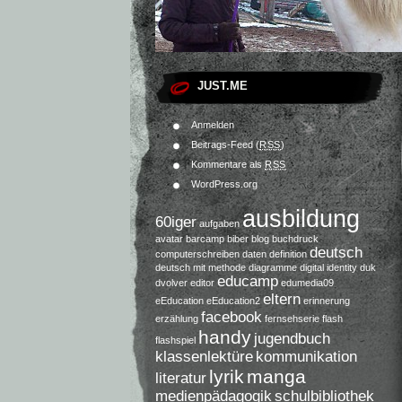
JUST.ME
Anmelden
Beitrags-Feed (
RSS
)
Kommentare als
RSS
WordPress.org
ausbildung
60iger
aufgaben
avatar
barcamp
biber
blog
buchdruck
deutsch
computerschreiben
daten
definition
deutsch mit methode
diagramme
digital identity
duk
educamp
dvolver
editor
edumedia09
eltern
eEducation
eEducation2
erinnerung
facebook
erzählung
fernsehserie
flash
handy
jugendbuch
flashspiel
klassenlektüre
kommunikation
lyrik
manga
literatur
medienpädagogik
schulbibliothek