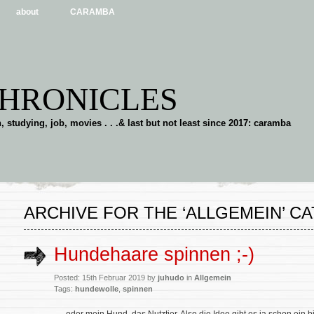
about
CARAMBA
CHRONICLES
tudying, job, movies . . .& last but not least since 2017: caramba
ARCHIVE FOR THE ‘ALLGEMEIN’ C
Hundehaare spinnen ;-)
Posted: 15th Februar 2019 by
juhudo
in
Allgemein
Tags:
hundewolle
,
spinnen