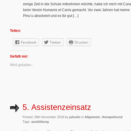
einige Zeit in die Schule mitnehmen möchte, habe ich mich mit C
beim Verein Humanis et Canis gemacht. Vor zwei Jahren hat meine 
Pinu’u absolviert und es für gut […]
Teilen:
Facebook
Twitter
Drucken
Gefällt mir:
Wird geladen...
5. Assistenzeinsatz
Posted: 28th November 2018 by
juhudo
in
Allgemein
,
therapiehund
Tags:
ausbildung