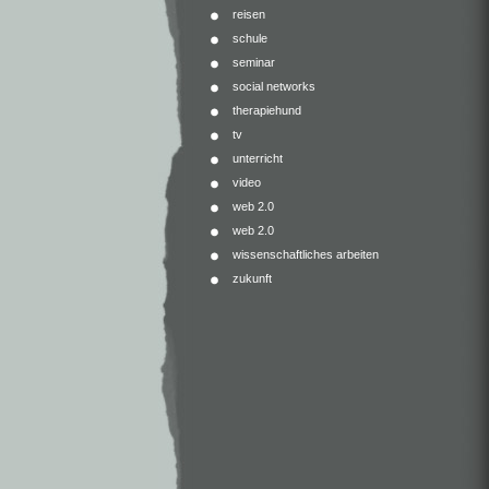
reisen
schule
seminar
social networks
therapiehund
tv
unterricht
video
web 2.0
web 2.0
wissenschaftliches arbeiten
zukunft