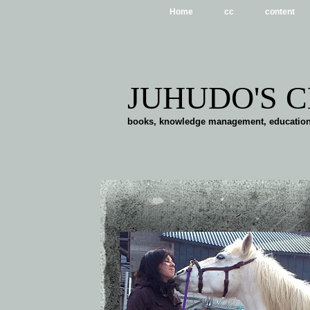
Home
cc
content
JUHUDO'S 
books, knowledge management, education, s