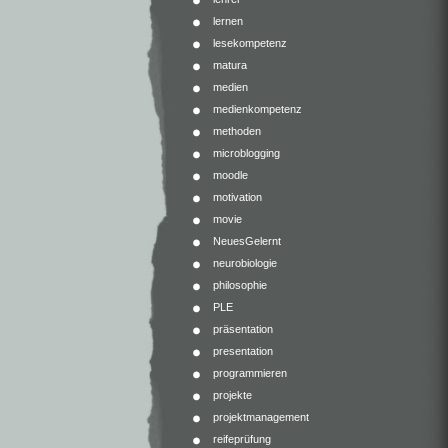
lernen
lesekompetenz
matura
medien
medienkompetenz
methoden
microblogging
moodle
motivation
movie
NeuesGelernt
neurobiologie
philosophie
PLE
präsentation
presentation
programmieren
projekte
projektmanagement
reifeprüfung