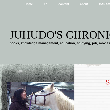
Home
cc
content
about
CARA
JUHUDO'S CHRONI
books, knowledge management, education, studying, job, movies . 
S