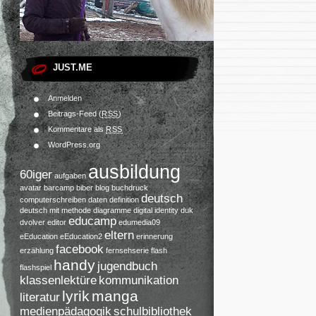
JUST.ME
Anmelden
Beitrags-Feed (
RSS
)
Kommentare als
RSS
WordPress.org
ausbildung
60iger
aufgaben
avatar
barcamp
biber
blog
buchdruck
deutsch
computerschreiben
daten
definition
deutsch mit methode
diagramme
digital identity
duk
educamp
dvolver
editor
edumedia09
eltern
eEducation
eEducation2
erinnerung
facebook
erzählung
fernsehserie
flash
handy
jugendbuch
flashspiel
klassenlektüre
kommunikation
lyrik
manga
literatur
medienpädagogik
schulbibliothek