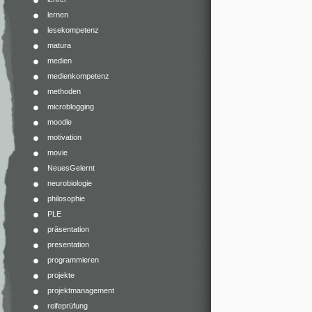
lernen
lesekompetenz
matura
medien
medienkompetenz
methoden
microblogging
moodle
motivation
movie
NeuesGelernt
neurobiologie
philosophie
PLE
präsentation
presentation
programmieren
projekte
projektmanagement
reifeprüfung