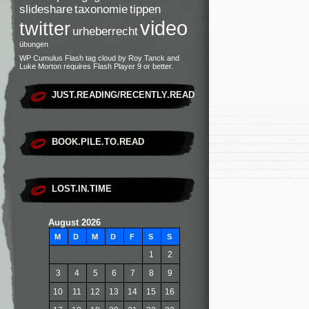
slideshare
taxonomie
tippen
video
twitter
urheberrecht
übungen
WP Cumulus Flash tag cloud by
Roy Tanck
and
Luke Morton
requires
Flash Player
9 or better.
JUST.READING/RECENTLY.READ
BOOK.PILE.TO.READ
LOST.IN.TIME
August 2026
M
D
M
D
F
S
S
1
2
3
4
5
6
7
8
9
10
11
12
13
14
15
16