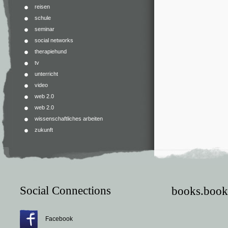
reisen
schule
seminar
social networks
therapiehund
tv
unterricht
video
web 2.0
web 2.0
wissenschaftliches arbeiten
zukunft
Social Connections
books.book
Facebook