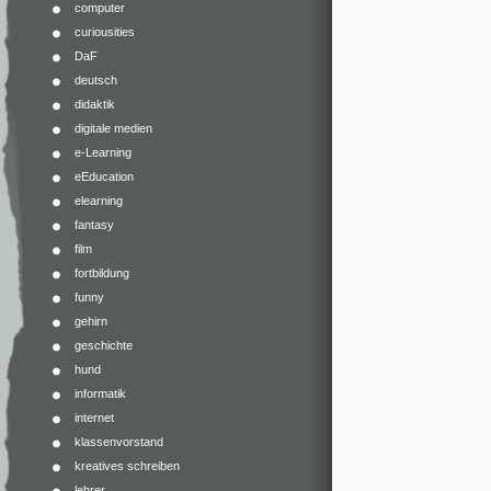
computer
curiousities
DaF
deutsch
didaktik
digitale medien
e-Learning
eEducation
elearning
fantasy
film
fortbildung
funny
gehirn
geschichte
hund
informatik
internet
klassenvorstand
kreatives schreiben
lehrer