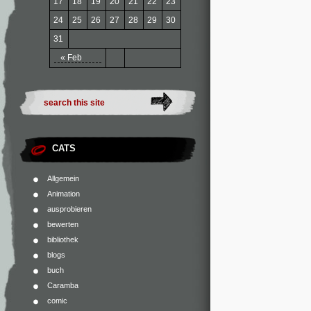
17
18
19
20
21
22
23
24
25
26
27
28
29
30
31
« Feb
CATS
Allgemein
Animation
ausprobieren
bewerten
bibliothek
blogs
buch
Caramba
comic